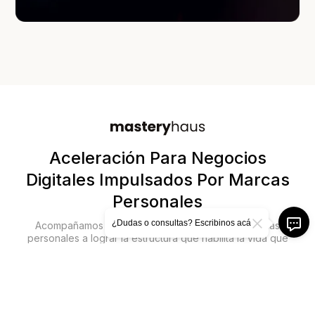
Aceleración Para Negocios
Digitales Impulsados Por Marcas
Personales
¿Dudas o consultas? Escribinos acá
Acompañamos 1:1 a dueños de negocios con marcas
personales a lograr la estructura que habilita la vida que
merecen.