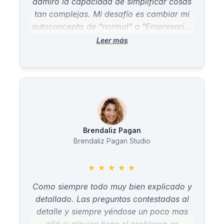
admiro la capacidad de simplificar cosas
tan complejas. Mi desafío es cambiar mi
autoconcepto de "normal" a "Empresaria"
o CEO de empresa; aunque ya tenga un
negocio y todo. Y honestamente, gracias
a este curso estoy un paso más adelante.
Brendaliz Pagan
Brendaliz Pagan Studio
★
★
★
★
★
Como siempre todo muy bien explicado y
detallado. Las preguntas contestadas al
detalle y siempre yéndose un poco mas