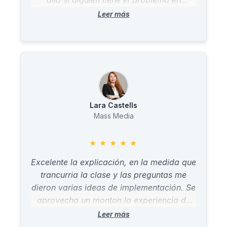
allá si alguien tiene el problema en
cuestión y otras posibles situaciones que
puede que surjan a raiz de de esa
situación.
Lara Castells
Mass Media
★
★
★
★
★
Excelente la explicación, en la medida que
trancurria la clase y las preguntas me
dieron varias ideas de implementación. Se
aprovecha un monton la experiencia de
Juan.