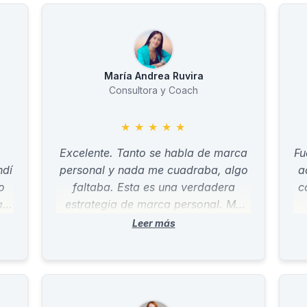
María Andrea Ruvira
Consultora y Coach
★
★
★
★
★
Excelente. Tanto se habla de marca
Fu
ndí
personal y nada me cuadraba, algo
a
o
faltaba. Esta es una verdadera
c
a
estrategia de marca personal. Me
o.
aporta exactamente la claridad que
"
estaba buscando. Gracias!
g