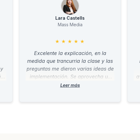
Lara Castells
Mass Media
★
★
★
★
★
Excelente la explicación, en la
medida que trancurria la clase y las
 y
preguntas me dieron varias ideas de
 si
implementación. Se aprovecha un
a
ión
monton la experiencia de Juan.
t
e
sa