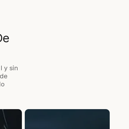
De
 y sin
 de
lo