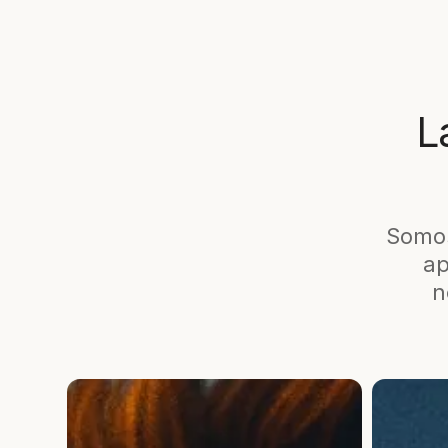
L
Somos
ap
n