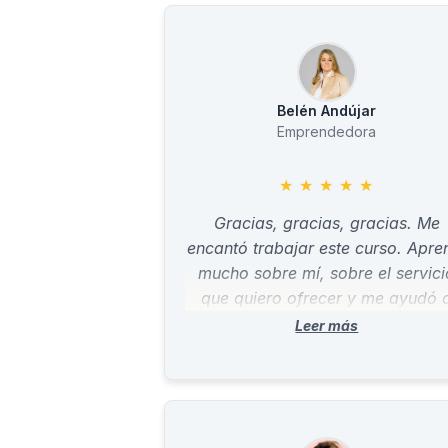
Belén Andújar
Emprendedora
★
★
★
★
★
Gracias, gracias, gracias. Me
encantó trabajar este curso. Apre
mucho sobre mí, sobre el servici
que quiero ofrecer y me ayudó 
validar todo lo que tenía pensad