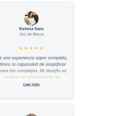
Victoria Sanz
Voz de Marca
★
★
★
★
★
e una experiencia súper completa,
dmiro la capacidad de simplificar
osas tan complejas. Mi desafío es
cambiar mi autoconcepto de
normal" a "Empresaria" o CEO de
empresa; aunque ya tenga un
negocio y todo. Y honestamente,
racias a este curso estoy un paso
más adelante.