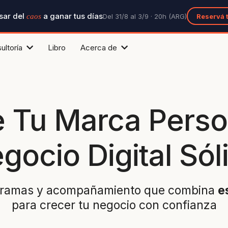
sar del
a ganar tus días
Del 31/8 al 3/9
· 20h (ARG)
Reservá t
caos
ultoría
Libro
Acerca de
e Tu Marca Perso
gocio Digital Sól
gramas y acompañamiento que combina
e
para crecer tu negocio con confianza