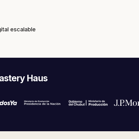
tal escalable
stery Haus