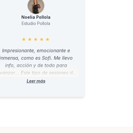
Noelia Pollola
Estudio Pollola
★
★
★
★
★
Impresionante, emocionante e
inmensa, como es Sofi. Me llevo
info, acción y de todo para
vanzar... Este tipo de sesiones de
eoría, práctica y feedback en vivo
son espectaculares. GRACIAS