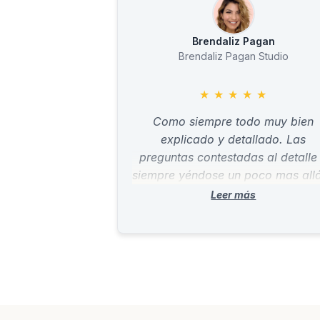
Brendaliz Pagan
Brendaliz Pagan Studio
★
★
★
★
★
Como siempre todo muy bien
explicado y detallado. Las
preguntas contestadas al detalle
siempre yéndose un poco mas allá
alguien tiene el problema en cuest
y otras posibles situaciones qu
puede que surjan a raiz de de e
situación.