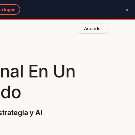
×
u lugar
Acceder
nal En Un
ido
strategia y AI